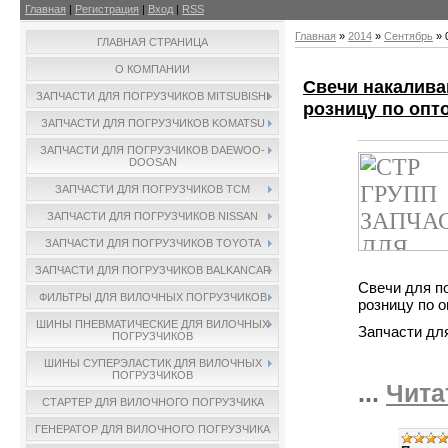
Главная
|
Регистрация
|
Вход
|
RSS
Главная
»
2014
»
Сентябрь
»
ГЛАВНАЯ СТРАНИЦА
О КОМПАНИИ
Свечи накаливан
ЗАПЧАСТИ ДЛЯ ПОГРУЗЧИКОВ MITSUBISHI
розницу по опт
ЗАПЧАСТИ ДЛЯ ПОГРУЗЧИКОВ KOMATSU
ЗАПЧАСТИ ДЛЯ ПОГРУЗЧИКОВ DAEWOO-
DOOSAN
ЗАПЧАСТИ ДЛЯ ПОГРУЗЧИКОВ TCM
ЗАПЧАСТИ ДЛЯ ПОГРУЗЧИКОВ NISSAN
ЗАПЧАСТИ ДЛЯ ПОГРУЗЧИКОВ TOYOTA
ЗАПЧАСТИ ДЛЯ ПОГРУЗЧИКОВ BALKANCAR
Свечи для по
ФИЛЬТРЫ ДЛЯ ВИЛОЧНЫХ ПОГРУЗЧИКОВ
розницу по 
ШИНЫ ПНЕВМАТИЧЕСКИЕ ДЛЯ ВИЛОЧНЫХ
Запчасти дл
ПОГРУЗЧИКОВ
ШИНЫ СУПЕРЭЛАСТИК ДЛЯ ВИЛОЧНЫХ
ПОГРУЗЧИКОВ
...
Чита
СТАРТЕР ДЛЯ ВИЛОЧНОГО ПОГРУЗЧИКА
ГЕНЕРАТОР ДЛЯ ВИЛОЧНОГО ПОГРУЗЧИКА