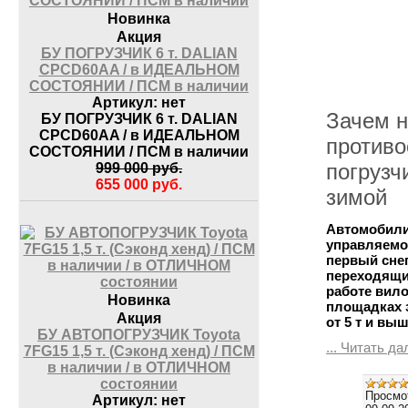
Новинка
Акция
БУ ПОГРУЗЧИК 6 т. DALIAN
CPCD60AA / в ИДЕАЛЬНОМ
СОСТОЯНИИ / ПСМ в наличии
Артикул:
нет
Зачем 
БУ ПОГРУЗЧИК 6 т. DALIAN
CPCD60AA / в ИДЕАЛЬНОМ
противо
СОСТОЯНИИ / ПСМ в наличии
погрузч
999 000
руб.
655 000
руб.
зимой
Автомобили
управляемо
первый сне
переходящий
работе вило
Новинка
площадках 
Акция
от 5 т и вы
БУ АВТОПОГРУЗЧИК Toyota
...
Читать да
7FG15 1,5 т. (Сэконд хенд) / ПСМ
в наличии / в ОТЛИЧНОМ
состоянии
Просмо
Артикул:
нет