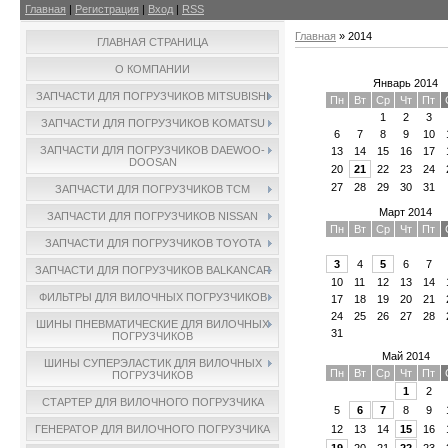
Главная
|
Регистрация
|
Вход
|
RSS
Главная
»
2014
ГЛАВНАЯ СТРАНИЦА
О КОМПАНИИ
Январь 2014
ЗАПЧАСТИ ДЛЯ ПОГРУЗЧИКОВ MITSUBISHI
Пн
Вт
Ср
Чт
Пт
1
2
3
ЗАПЧАСТИ ДЛЯ ПОГРУЗЧИКОВ KOMATSU
6
7
8
9
10
ЗАПЧАСТИ ДЛЯ ПОГРУЗЧИКОВ DAEWOO-
13
14
15
16
17
DOOSAN
20
21
22
23
24
27
28
29
30
31
ЗАПЧАСТИ ДЛЯ ПОГРУЗЧИКОВ TCM
Март 2014
ЗАПЧАСТИ ДЛЯ ПОГРУЗЧИКОВ NISSAN
Пн
Вт
Ср
Чт
Пт
ЗАПЧАСТИ ДЛЯ ПОГРУЗЧИКОВ TOYOTA
3
4
5
6
7
ЗАПЧАСТИ ДЛЯ ПОГРУЗЧИКОВ BALKANCAR
10
11
12
13
14
ФИЛЬТРЫ ДЛЯ ВИЛОЧНЫХ ПОГРУЗЧИКОВ
17
18
19
20
21
24
25
26
27
28
ШИНЫ ПНЕВМАТИЧЕСКИЕ ДЛЯ ВИЛОЧНЫХ
31
ПОГРУЗЧИКОВ
Май 2014
ШИНЫ СУПЕРЭЛАСТИК ДЛЯ ВИЛОЧНЫХ
Пн
Вт
Ср
Чт
Пт
ПОГРУЗЧИКОВ
1
2
СТАРТЕР ДЛЯ ВИЛОЧНОГО ПОГРУЗЧИКА
5
6
7
8
9
ГЕНЕРАТОР ДЛЯ ВИЛОЧНОГО ПОГРУЗЧИКА
12
13
14
15
16
19
20
21
22
23