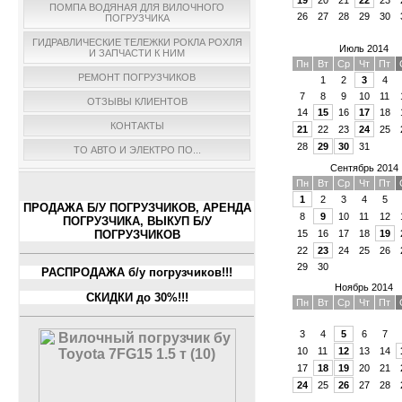
ПОМПА ВОДЯНАЯ ДЛЯ ВИЛОЧНОГО
26
27
28
29
30
ПОГРУЗЧИКА
ГИДРАВЛИЧЕСКИЕ ТЕЛЕЖКИ РОКЛА РОХЛЯ
Июль 2014
И ЗАПЧАСТИ К НИМ
Пн
Вт
Ср
Чт
Пт
РЕМОНТ ПОГРУЗЧИКОВ
1
2
3
4
7
8
9
10
11
ОТЗЫВЫ КЛИЕНТОВ
14
15
16
17
18
КОНТАКТЫ
21
22
23
24
25
28
29
30
31
ТО АВТО И ЭЛЕКТРО ПО...
Сентябрь 2014
Пн
Вт
Ср
Чт
Пт
1
2
3
4
5
ПРОДАЖА Б/У ПОГРУЗЧИКОВ, АРЕНДА
8
9
10
11
12
ПОГРУЗЧИКА, ВЫКУП Б/У
ПОГРУЗЧИКОВ
15
16
17
18
19
22
23
24
25
26
29
30
РАСПРОДАЖА б/у погрузчиков!!!
Ноябрь 2014
СКИДКИ до 30%!!!
Пн
Вт
Ср
Чт
Пт
3
4
5
6
7
10
11
12
13
14
17
18
19
20
21
24
25
26
27
28