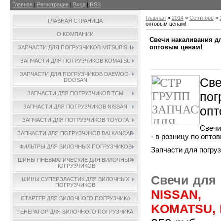
Главная
|
Регистрация
|
Вход
|
RSS
Главная
»
2014
»
Сентябрь
»
ГЛАВНАЯ СТРАНИЦА
оптовым ценам!
О КОМПАНИИ
Свечи накаливания дл
оптовым ценам!
ЗАПЧАСТИ ДЛЯ ПОГРУЗЧИКОВ MITSUBISHI
ЗАПЧАСТИ ДЛЯ ПОГРУЗЧИКОВ KOMATSU
ЗАПЧАСТИ ДЛЯ ПОГРУЗЧИКОВ DAEWOO-
Св
DOOSAN
пог
ЗАПЧАСТИ ДЛЯ ПОГРУЗЧИКОВ TCM
ЗАПЧАСТИ ДЛЯ ПОГРУЗЧИКОВ NISSAN
опт
ЗАПЧАСТИ ДЛЯ ПОГРУЗЧИКОВ TOYOTA
Свечи
ЗАПЧАСТИ ДЛЯ ПОГРУЗЧИКОВ BALKANCAR
- в розницу по опто
ФИЛЬТРЫ ДЛЯ ВИЛОЧНЫХ ПОГРУЗЧИКОВ
Запчасти для погру
ШИНЫ ПНЕВМАТИЧЕСКИЕ ДЛЯ ВИЛОЧНЫХ
ПОГРУЗЧИКОВ
Свечи для 
ШИНЫ СУПЕРЭЛАСТИК ДЛЯ ВИЛОЧНЫХ
ПОГРУЗЧИКОВ
NISSAN, 
СТАРТЕР ДЛЯ ВИЛОЧНОГО ПОГРУЗЧИКА
KOMATSU,
ГЕНЕРАТОР ДЛЯ ВИЛОЧНОГО ПОГРУЗЧИКА