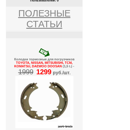
Пользователей:
0
ПОЛЕЗНЫЕ
СТАТЬИ
Колодки тормозные для погрузчиков
TOYOTA, NISSAN, MITSUBISHI, TCM,
KOMATSU, DAEWOO DOOSAN
(1,5 t.) -
1999
1299
руб./шт.