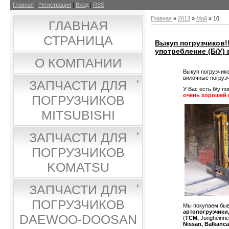
Главная
|
Регистрация
|
Вход
|
RSS
Главная
»
2013
»
Май
»
10
ГЛАВНАЯ
СТРАНИЦА
Выкуп погрузчиков!
употребление (Б/У) 
О КОМПАНИИ
Выкуп погрузчико
вилочные погрузч
ЗАПЧАСТИ ДЛЯ
У Вас есть б/у п
очень хорошей 
ПОГРУЗЧИКОВ
MITSUBISHI
ЗАПЧАСТИ ДЛЯ
ПОГРУЗЧИКОВ
KOMATSU
ЗАПЧАСТИ ДЛЯ
ПОГРУЗЧИКОВ
Мы покупаем быв
автопогрузчики
DAEWOO-DOOSAN
(
TCM,
Jungheinric
Nissan, Balkanca