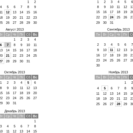
1
2
1
2
3
4
5
6
4
5
6
7
8
9
8
9
10
11
12
1
15
16
17
18
19
2
11
12
13
14
15
16
22
23
24
25
26
2
18
19
20
21
22
23
25
26
27
28
29
30
29
30
31
Август 2013
Сентябрь 2013
Вт
Ср
Чт
Пт
Сб
Вс
Пн
Вт
Ср
Чт
Пт
С
1
2
3
4
2
3
4
5
6
7
6
7
8
9
10
11
9
10
11
12
13
1
13
14
15
16
17
18
16
17
18
19
20
2
20
21
22
23
24
25
23
24
25
26
27
2
27
28
29
30
31
30
Октябрь 2013
Ноябрь 2013
Вт
Ср
Чт
Пт
Сб
Вс
Пн
Вт
Ср
Чт
Пт
С
1
2
3
4
5
6
1
2
8
9
10
11
12
13
4
5
6
7
8
9
15
16
17
18
19
20
11
12
13
14
15
1
22
23
24
25
26
27
18
19
20
21
22
2
29
30
31
25
26
27
28
29
3
Декабрь 2013
Вт
Ср
Чт
Пт
Сб
Вс
1
3
4
5
6
7
8
10
11
12
13
14
15