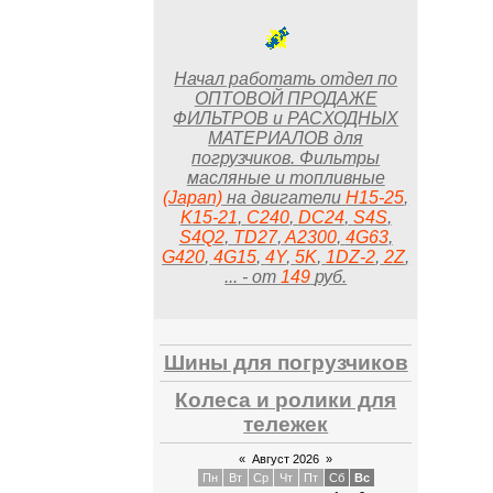
Начал работать отдел по
ОПТОВОЙ ПРОДАЖЕ
ФИЛЬТРОВ и РАСХОДНЫХ
МАТЕРИАЛОВ для
погрузчиков. Фильтры
масляные и топливные
(Japan)
на двигатели
H15-25
,
K15
-21
,
С240
,
DC24
,
S
4S
,
S4Q2
,
TD27
,
A2300
,
4G63
,
G420
,
4G15
,
4Y
,
5K
,
1DZ-2
,
2Z
,
... - от
149
руб.
Шины для погрузчиков
Колеса и ролики для
тележек
«
Август 2026
»
Пн
Вт
Ср
Чт
Пт
Сб
Вс