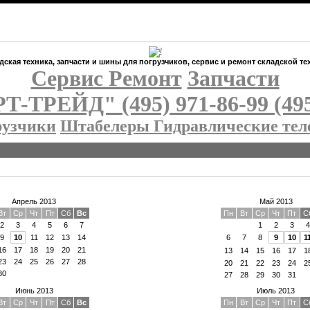
дская техника, запчасти и шины для погрузчиков, сервис и ремонт складской те
Сервис Ремонт
Запчасти
РТ-ТРЕЙД"
(495) 971-86-99 (49
рузчики
Штабелеры Гидравлические те
Апрель 2013
Май 2013
Вт
Ср
Чт
Пт
Сб
Вс
Пн
Вт
Ср
Чт
Пт
С
2
3
4
5
6
7
1
2
3
4
9
10
11
12
13
14
6
7
8
9
10
1
16
17
18
19
20
21
13
14
15
16
17
1
23
24
25
26
27
28
20
21
22
23
24
2
30
27
28
29
30
31
Июнь 2013
Июль 2013
Вт
Ср
Чт
Пт
Сб
Вс
Пн
Вт
Ср
Чт
Пт
С