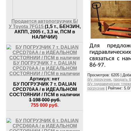
Продается автопогрузчик Б/
У
Toyota 7FG15
(1,5 т., БЕНЗИН,
АКПП, 2005 г., 3,3 м, ПСМ в
НАЛИЧИИ)
Для предлож
гидравличес
связаться с на
БУ ПОГРУЗЧИК 7 т. DALIAN
86-97.
CPCD70AA / в ИДЕАЛЬНОМ
СОСТОЯНИИ / ПСМ в наличии
Просмотров
: 6205 |
Доб
Артикул:
нет
б/у погрузчик
,
продать б
БУ ПОГРУЗЧИК 7 т. DALIAN
б/у гидравических тлеж
погрузчик
|
Рейтинг
:
5.0
/
CPCD70AA / в ИДЕАЛЬНОМ
СОСТОЯНИИ / ПСМ в наличии
1 198 000
руб.
755 000
руб.