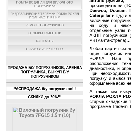
автопогрузчики
ПОМПА ВОДЯНАЯ ДЛЯ ВИЛОЧНОГО
производителей (
T
ПОГРУЗЧИКА
Daewoo, Doosan, T
ГИДРАВЛИЧЕСКИЕ ТЕЛЕЖКИ РОКЛА РОХЛЯ
Caterpillar
и т.д.)
и 
И ЗАПЧАСТИ К НИМ
вилочные погрузчик
на ходу и неком
РЕМОНТ ПОГРУЗЧИКОВ
отдельные узлы по
ОТЗЫВЫ КЛИЕНТОВ
АКПП погрузчиков (
ми (мачта-стрела)…
КОНТАКТЫ
Любая партия скла
ТО АВТО И ЭЛЕКТРО ПО...
один погрузчик ил
РОКЛА. Наш пре
расположения тех
ПРОДАЖА Б/У ПОГРУЗЧИКОВ, АРЕНДА
диагностики, и опр
ПОГРУЗЧИКА, ВЫКУП Б/У
При необходимост
ПОГРУЗЧИКОВ
погрузку и вывоз т
оформление всех н
РАСПРОДАЖА б/у погрузчиков!!!
А также мы вык
РОКЛА РОХЛА РО
СКИДКИ до 30%!!!
старые складские 
программе
Trade
-
in
.