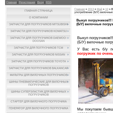
Главная
|
Регистрация
|
Вход
|
RSS
Главная
»
2013
»
Май
»
10
» В
ГЛАВНАЯ СТРАНИЦА
употребление (Б/У) вилочные 
О КОМПАНИИ
Выкуп погрузчиков!!
(Б/У) вилочные погруз
ЗАПЧАСТИ ДЛЯ ПОГРУЗЧИКОВ MITSUBISHI
ЗАПЧАСТИ ДЛЯ ПОГРУЗЧИКОВ KOMATSU
Выкуп погрузчиков!
ЗАПЧАСТИ ДЛЯ ПОГРУЗЧИКОВ DAEWOO-
DOOSAN
(Б/У) вилочные погр
ЗАПЧАСТИ ДЛЯ ПОГРУЗЧИКОВ TCM
У Вас есть б/у п
погрузчик по очен
ЗАПЧАСТИ ДЛЯ ПОГРУЗЧИКОВ NISSAN
ЗАПЧАСТИ ДЛЯ ПОГРУЗЧИКОВ TOYOTA
ЗАПЧАСТИ ДЛЯ ПОГРУЗЧИКОВ BALKANCAR
ФИЛЬТРЫ ДЛЯ ВИЛОЧНЫХ ПОГРУЗЧИКОВ
ШИНЫ ПНЕВМАТИЧЕСКИЕ ДЛЯ ВИЛОЧНЫХ
ПОГРУЗЧИКОВ
ШИНЫ СУПЕРЭЛАСТИК ДЛЯ ВИЛОЧНЫХ
ПОГРУЗЧИКОВ
СТАРТЕР ДЛЯ ВИЛОЧНОГО ПОГРУЗЧИКА
ГЕНЕРАТОР ДЛЯ ВИЛОЧНОГО ПОГРУЗЧИКА
Мы покупаем бывш